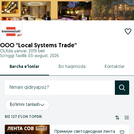
OOO "Local Systems Trade"
OLXda
yanvar, 2019
beri
So'nggi faollik 03-avgust, 2026
Barcha e’lonlar
Biz haqimizda
Kontaktlar
Bo'limni tanlash
BIZ 127 E'LON TOPDIK
Премиум светодиодная лента