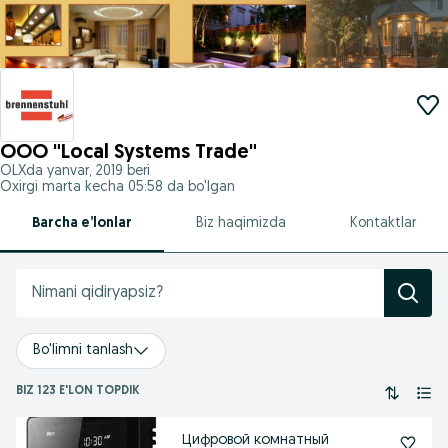
OOO "Local Systems Trade"
OLXda
yanvar, 2019
beri
Oxirgi marta kecha 05:58 da bo'lgan
Barcha e’lonlar
Biz haqimizda
Kontaktlar
Bo'limni tanlash
BIZ 123 E'LON TOPDIK
Цифровой комнатный