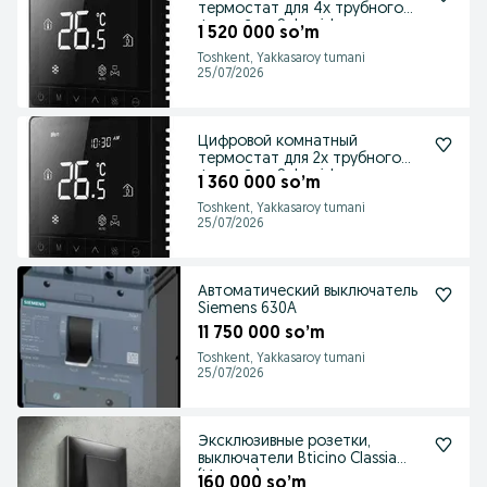
термостат для 4х трубного
фанкойла. Schneider
1 520 000 so’m
Toshkent, Yakkasaroy tumani
25/07/2026
Цифровой комнатный
термостат для 2х трубного
фанкойла. Schneider
1 360 000 so’m
Toshkent, Yakkasaroy tumani
25/07/2026
Автоматический выключатель
Siemens 630A
11 750 000 so’m
Toshkent, Yakkasaroy tumani
25/07/2026
Эксклюзивные розетки,
выключатели Bticino Classia
(Италия)
160 000 so’m